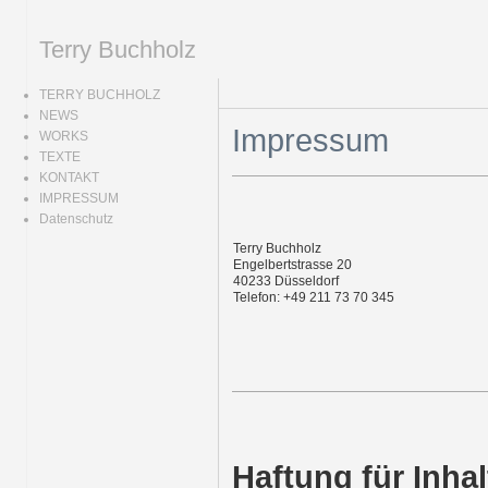
Terry Buchholz
TERRY BUCHHOLZ
NEWS
Impressum
WORKS
TEXTE
KONTAKT
IMPRESSUM
Datenschutz
Terry Buchholz
Engelbertstrasse 20
40233 Düsseldorf
Telefon: +49 211 73 70 345
Haftung für Inhal